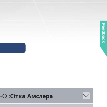
Feedback
:Сітка Амслера
e-Q