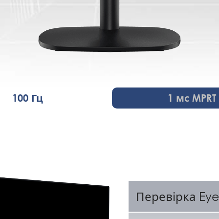
100 Гц
1 мс MPRT
Перевірка Ey