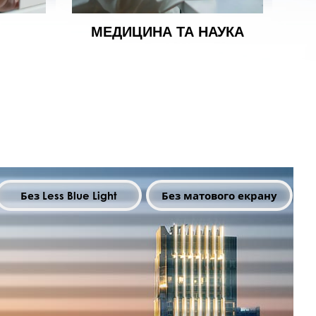
МЕДИЦИНА ТА НАУКА
Без Less Blue Light
Без матового екрану