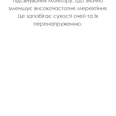
йде на наші очі. Наш дисплей має
підсвічування монітору, що значно
зменшує високочастотне мерехтіння.
високу частоту оновлення 75Гц, що
забезпечує неймовірний досвід
Це запобігає сухості очей та їх
перенапруженню.
перегляду.