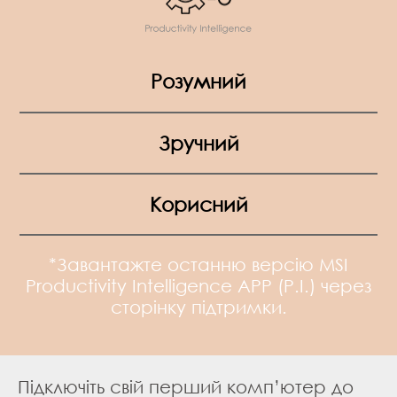
Розумний
Зручний
Корисний
*Завантажте останню версію MSI
Productivity Intelligence APP (P.I.) через
сторінку підтримки.
Підключіть свій перший комп’ютер до