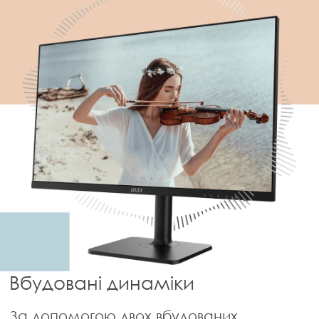
Вбудовані динаміки
За допомогою двох вбудованих