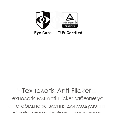
Частота оновлення 75Гц
Технологія Anti-Flicker
Технологія MSI Anti-Flicker забезпечує
Всім відомо, що чим вища частота
оновлення, тим менше навантаження
стабільне живлення для модулю