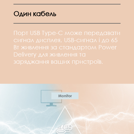
Один кабель
Порт USB Type-C може передавати
сигнал дисплея, USB-сигнал і до 65
Вт живлення за стандартом Power
Delivery для живлення та
заряджання ваших пристроїв.