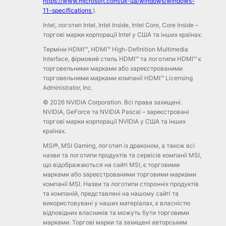
https://www.microsoft.com/uk-ua/windows/windows-
11-specifications
).
Intel, логотип Intel, Intel Inside, Intel Core, Core Inside –
торгові марки корпорації Intel у США та інших країнах.
Терміни HDMI™, HDMI™ High-Definition Multimedia
Interface, фірмовий стиль HDMI™ та логотипи HDMI™ є
торговельними марками або зареєстрованими
торговельними марками компанії HDMI™ Licensing
Administrator, Inc.
© 2026 NVIDIA Corporation. Всі права захищені.
NVIDIA, GeForce та NVIDIA Pascal – зареєстровані
торгові марки корпорації NVIDIA у США та інших
країнах.
MSI®, MSI Gaming, логотип із драконом, а також всі
назви та логотипи продуктів та сервісів компанії MSI,
що відображаються на сайті MSI, є торговими
марками або зареєстрованими торговими марками
компанії MSI. Назви та логотипи сторонніх продуктів
та компаній, представлені на нашому сайті та
використовувані у наших матеріалах, є власністю
відповідних власників та можуть бути торговими
марками. Торгові марки та захищені авторським